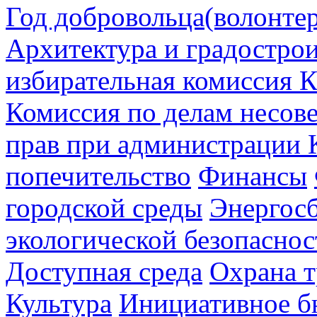
Год добровольца(волонтер
Архитектура и градостро
избирательная комиссия К
Комиссия по делам несов
прав при администрации 
попечительство
Финансы
городской среды
Энергос
экологической безопаснос
Доступная среда
Охрана т
Культура
Инициативное б