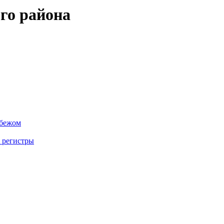
го района
убежом
 регистры