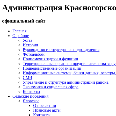
Администрация Красногорско
официальный сайт
Главная
О районе
Устав
История
Руководство и структурные подразделения
Фотоальбом
Полномочия задачи и функции
Территориальные органы и представительства за р
Подведомственные организации
Информационные системы, банки данных, реестры,
СМИ
Управление и структура администрации района
Экономика и социальная сфера
Контакты
Сельские поселения
Яловское
О поселении
Правовые акты
Контакты