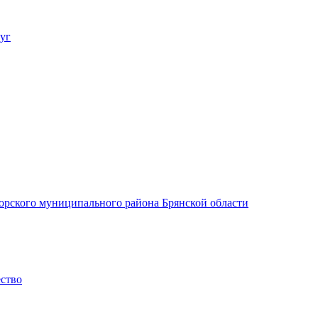
уг
орского муниципального района Брянской области
ество