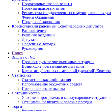
Нормативные правовые акты
Проекты правовых актов
Регламенты государственных и муниципальных усл
Формы обращений
Порядок обжалования
Красногорский районный Совет народных депутатов
Распоряжения
Решения заседаний
Депутаты
Сведения о доходах
Руководство
Прием
Защита от ЧС
Прогнозируемые чрезвычайные ситуации
Возникшие чрезвычайные ситуации
Карта заглубленных помещений (укрытий) Красног
Статистика
Статистическая информация
Использование бюджетных средств
Предоставляемые льготы
Сотрудничество
Участие в программах и международное сотруднич
Официальные визиты и рабочие поездки
Торги
Реестр заказов