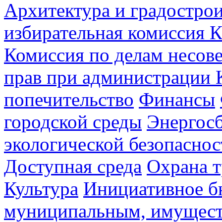
Архитектура и градостро
избирательная комиссия К
Комиссия по делам несов
прав при администрации 
попечительство
Финансы
городской среды
Энергос
экологической безопаснос
Доступная среда
Охрана т
Культура
Инициативное б
муниципальным, имущес