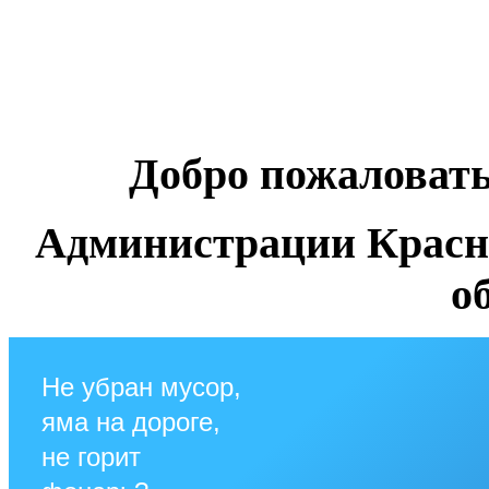
Добро пожаловат
Администрации Красн
о
Не убран мусор,
яма на дороге,
не горит