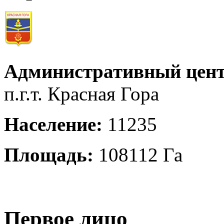
Административный цент
п.г.т. Красная Гора
Население:
11235
Площадь:
108112 Га
Первое лицо