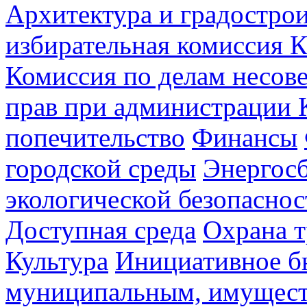
Архитектура и градостро
избирательная комиссия К
Комиссия по делам несов
прав при администрации 
попечительство
Финансы
городской среды
Энергос
экологической безопаснос
Доступная среда
Охрана т
Культура
Инициативное б
муниципальным, имущес