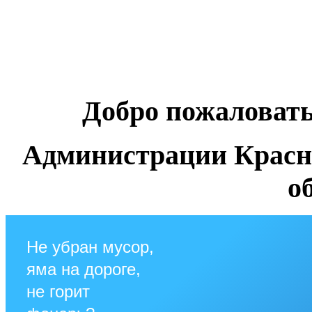
Добро пожаловат
Администрации Красн
о
Не убран мусор,
яма на дороге,
не горит