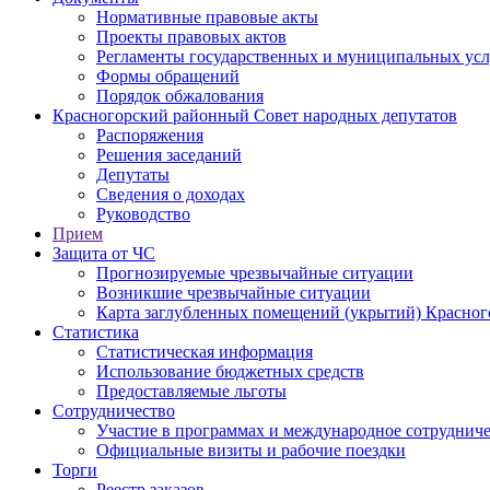
Нормативные правовые акты
Проекты правовых актов
Регламенты государственных и муниципальных усл
Формы обращений
Порядок обжалования
Красногорский районный Совет народных депутатов
Распоряжения
Решения заседаний
Депутаты
Сведения о доходах
Руководство
Прием
Защита от ЧС
Прогнозируемые чрезвычайные ситуации
Возникшие чрезвычайные ситуации
Карта заглубленных помещений (укрытий) Красног
Статистика
Статистическая информация
Использование бюджетных средств
Предоставляемые льготы
Сотрудничество
Участие в программах и международное сотруднич
Официальные визиты и рабочие поездки
Торги
Реестр заказов