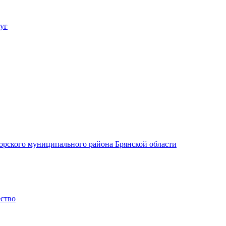
уг
орского муниципального района Брянской области
ество