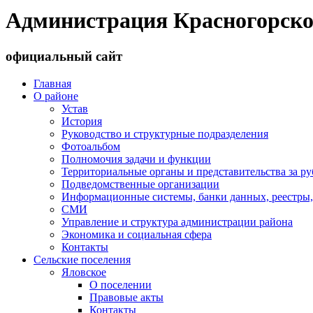
Администрация Красногорско
официальный сайт
Главная
О районе
Устав
История
Руководство и структурные подразделения
Фотоальбом
Полномочия задачи и функции
Территориальные органы и представительства за р
Подведомственные организации
Информационные системы, банки данных, реестры,
СМИ
Управление и структура администрации района
Экономика и социальная сфера
Контакты
Сельские поселения
Яловское
О поселении
Правовые акты
Контакты