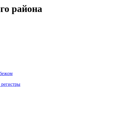
го района
убежом
 регистры