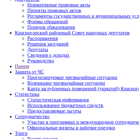
Нормативные правовые акты
Проекты правовых актов
Регламенты государственных и муниципальных усл
Формы обращений
Порядок обжалования
Красногорский районный Совет народных депутатов
Распоряжения
Решения заседаний
Депутаты
Сведения о доходах
Руководство
Прием
Защита от ЧС
Прогнозируемые чрезвычайные ситуации
Возникшие чрезвычайные ситуации
Карта заглубленных помещений (укрытий) Красног
Статистика
Статистическая информация
Использование бюджетных средств
Предоставляемые льготы
Сотрудничество
Участие в программах и международное сотруднич
Официальные визиты и рабочие поездки
Торги
Реестр заказов