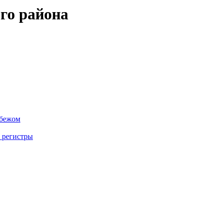
го района
убежом
 регистры