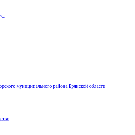
уг
орского муниципального района Брянской области
ество