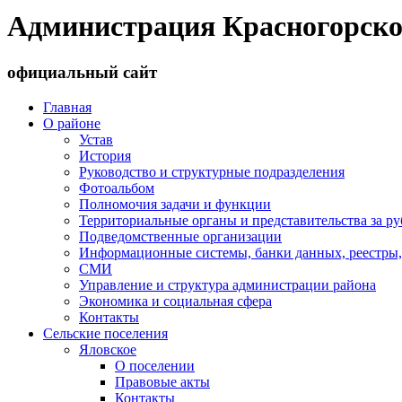
Администрация Красногорско
официальный сайт
Главная
О районе
Устав
История
Руководство и структурные подразделения
Фотоальбом
Полномочия задачи и функции
Территориальные органы и представительства за р
Подведомственные организации
Информационные системы, банки данных, реестры,
СМИ
Управление и структура администрации района
Экономика и социальная сфера
Контакты
Сельские поселения
Яловское
О поселении
Правовые акты
Контакты