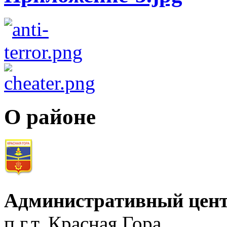
О районе
Административный цент
п.г.т. Красная Гора