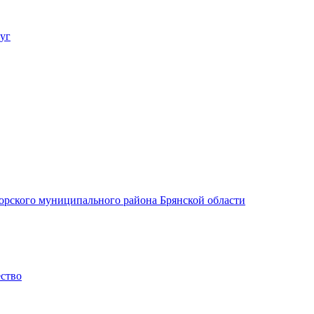
уг
орского муниципального района Брянской области
ество