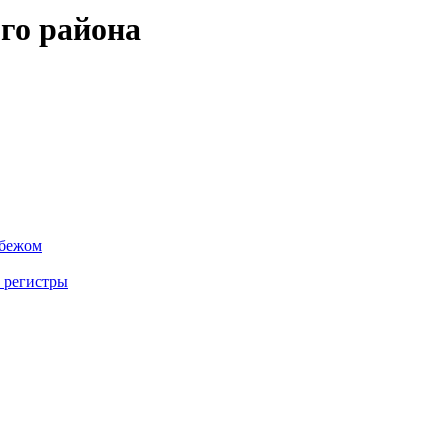
го района
убежом
 регистры