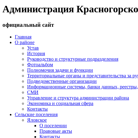
Администрация Красногорско
официальный сайт
Главная
О районе
Устав
История
Руководство и структурные подразделения
Фотоальбом
Полномочия задачи и функции
Территориальные органы и представительства за р
Подведомственные организации
Информационные системы, банки данных, реестры,
СМИ
Управление и структура администрации района
Экономика и социальная сфера
Контакты
Сельские поселения
Яловское
О поселении
Правовые акты
Контакты