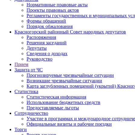
Нормативные правовые акты
Проекты правовых актов
Регламенты государственных и муниципальных усл
Формы обращений
Порядок обжалования
Красногорский районный Совет народных депутатов
Распоряжения
Решения заседаний
Депутаты
Сведения о доходах
Руководство
Прием
Защита от ЧС
Прогнозируемые чрезвычайные ситуации
Возникшие чрезвычайные ситуации
Карта заглубленных помещений (укрытий) Красног
Статистика
Статистическая информация
Использование бюджетных средств
Предоставляемые льготы
Сотрудничество
Участие в программах и международное сотруднич
Официальные визиты и рабочие поездки
Торги
Реестр заказов