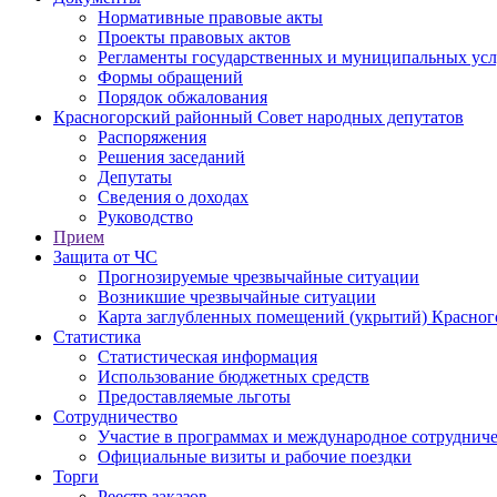
Нормативные правовые акты
Проекты правовых актов
Регламенты государственных и муниципальных усл
Формы обращений
Порядок обжалования
Красногорский районный Совет народных депутатов
Распоряжения
Решения заседаний
Депутаты
Сведения о доходах
Руководство
Прием
Защита от ЧС
Прогнозируемые чрезвычайные ситуации
Возникшие чрезвычайные ситуации
Карта заглубленных помещений (укрытий) Красног
Статистика
Статистическая информация
Использование бюджетных средств
Предоставляемые льготы
Сотрудничество
Участие в программах и международное сотруднич
Официальные визиты и рабочие поездки
Торги
Реестр заказов