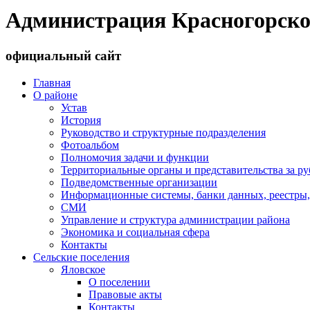
Администрация Красногорско
официальный сайт
Главная
О районе
Устав
История
Руководство и структурные подразделения
Фотоальбом
Полномочия задачи и функции
Территориальные органы и представительства за р
Подведомственные организации
Информационные системы, банки данных, реестры,
СМИ
Управление и структура администрации района
Экономика и социальная сфера
Контакты
Сельские поселения
Яловское
О поселении
Правовые акты
Контакты