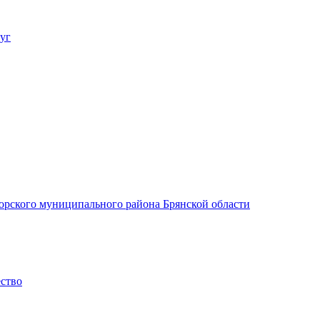
уг
орского муниципального района Брянской области
ество