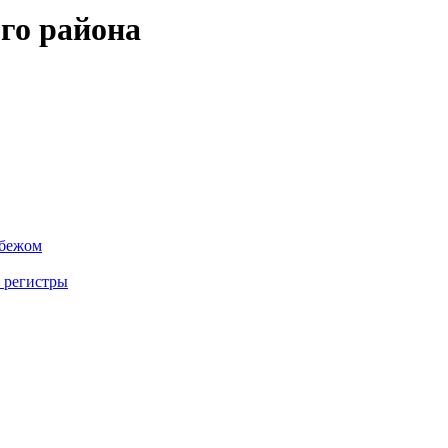
го района
убежом
 регистры