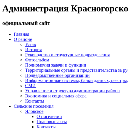
Администрация Красногорско
официальный сайт
Главная
О районе
Устав
История
Руководство и структурные подразделения
Фотоальбом
Полномочия задачи и функции
Территориальные органы и представительства за р
Подведомственные организации
Информационные системы, банки данных, реестры,
СМИ
Управление и структура администрации района
Экономика и социальная сфера
Контакты
Сельские поселения
Яловское
О поселении
Правовые акты
Контакты