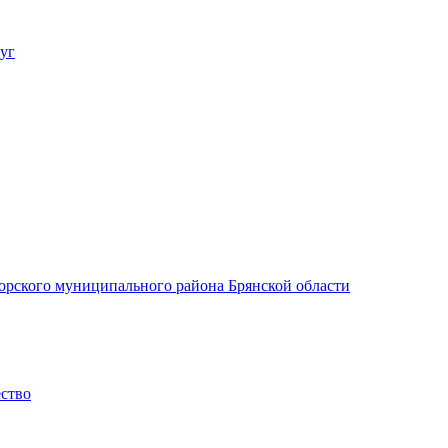
уг
орского муниципального района Брянской области
ество