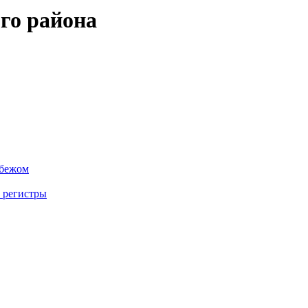
го района
убежом
 регистры