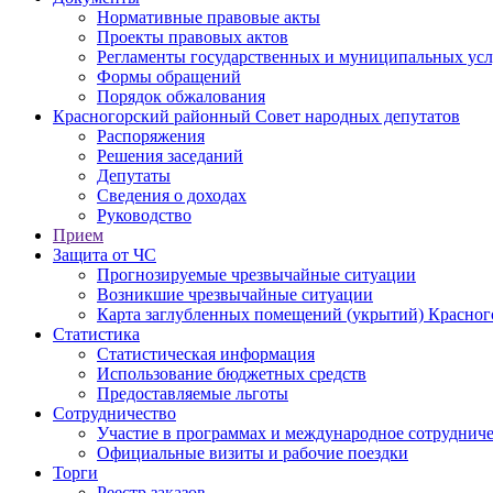
Нормативные правовые акты
Проекты правовых актов
Регламенты государственных и муниципальных усл
Формы обращений
Порядок обжалования
Красногорский районный Совет народных депутатов
Распоряжения
Решения заседаний
Депутаты
Сведения о доходах
Руководство
Прием
Защита от ЧС
Прогнозируемые чрезвычайные ситуации
Возникшие чрезвычайные ситуации
Карта заглубленных помещений (укрытий) Красног
Статистика
Статистическая информация
Использование бюджетных средств
Предоставляемые льготы
Сотрудничество
Участие в программах и международное сотруднич
Официальные визиты и рабочие поездки
Торги
Реестр заказов