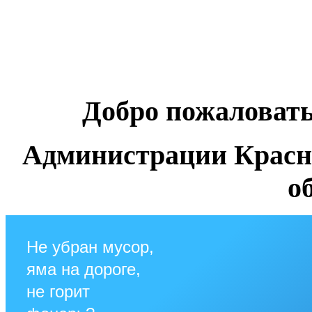
Добро пожаловат
Администрации Красн
о
Не убран мусор,
яма на дороге,
не горит