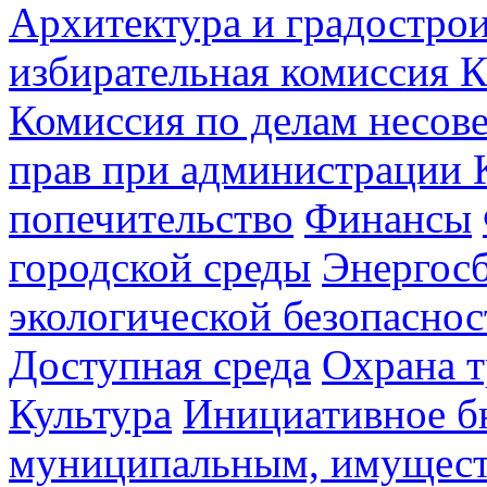
Архитектура и градостро
избирательная комиссия К
Комиссия по делам несов
прав при администрации 
попечительство
Финансы
городской среды
Энергос
экологической безопаснос
Доступная среда
Охрана т
Культура
Инициативное б
муниципальным, имущес