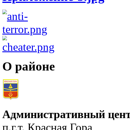
О районе
Административный цент
п.г.т. Красная Гора