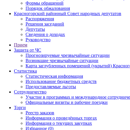
Формы обращений
Порядок обжалования
Красногорский районный Совет народных депутатов
Распоряжения
Решения заседаний
Депутаты
Сведения о доходах
Руководство
Прием
Защита от ЧС
Прогнозируемые чрезвычайные ситуации
Возникшие чрезвычайные ситуации
Карта заглубленных помещений (укрытий) Красног
Статистика
Статистическая информация
Использование бюджетных средств
Предоставляемые льготы
Сотрудничество
Участие в программах и международное сотруднич
Официальные визиты и рабочие поездки
Торги
Реестр заказов
Информация о проведённых торгах
Информация о текущих закупках
Избранное (0)