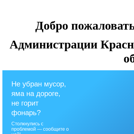
Добро пожаловат
Администрации Красн
о
Не убран мусор,
яма на дороге,
не горит
фонарь?
Столкнулись с
проблемой — сообщите о