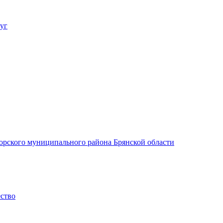
уг
орского муниципального района Брянской области
ество