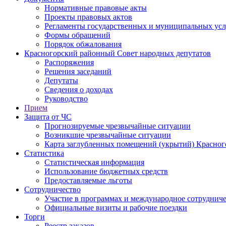
Нормативные правовые акты
Проекты правовых актов
Регламенты государственных и муниципальных усл
Формы обращений
Порядок обжалования
Красногорский районный Совет народных депутатов
Распоряжения
Решения заседаний
Депутаты
Сведения о доходах
Руководство
Прием
Защита от ЧС
Прогнозируемые чрезвычайные ситуации
Возникшие чрезвычайные ситуации
Карта заглубленных помещений (укрытий) Красног
Статистика
Статистическая информация
Использование бюджетных средств
Предоставляемые льготы
Сотрудничество
Участие в программах и международное сотруднич
Официальные визиты и рабочие поездки
Торги
Реестр заказов