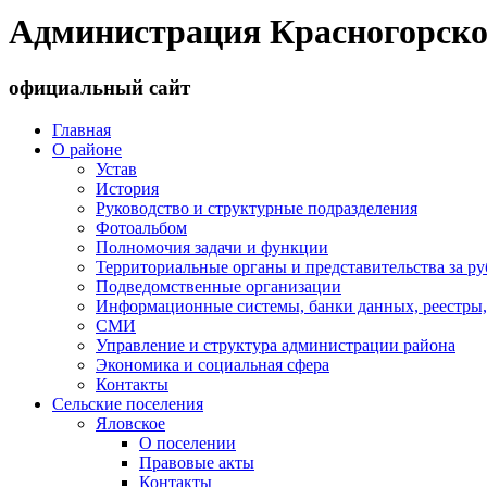
Администрация Красногорско
официальный сайт
Главная
О районе
Устав
История
Руководство и структурные подразделения
Фотоальбом
Полномочия задачи и функции
Территориальные органы и представительства за р
Подведомственные организации
Информационные системы, банки данных, реестры,
СМИ
Управление и структура администрации района
Экономика и социальная сфера
Контакты
Сельские поселения
Яловское
О поселении
Правовые акты
Контакты