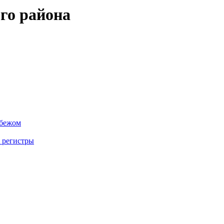
го района
убежом
 регистры