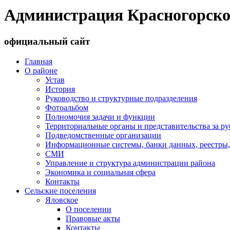
Администрация Красногорско
официальный сайт
Главная
О районе
Устав
История
Руководство и структурные подразделения
Фотоальбом
Полномочия задачи и функции
Территориальные органы и представительства за р
Подведомственные организации
Информационные системы, банки данных, реестры,
СМИ
Управление и структура администрации района
Экономика и социальная сфера
Контакты
Сельские поселения
Яловское
О поселении
Правовые акты
Контакты