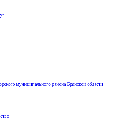
уг
орского муниципального района Брянской области
ество