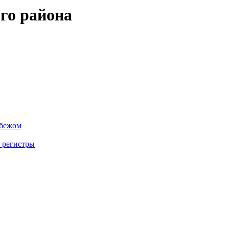
го района
убежом
 регистры