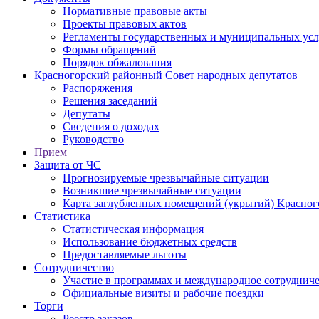
Нормативные правовые акты
Проекты правовых актов
Регламенты государственных и муниципальных усл
Формы обращений
Порядок обжалования
Красногорский районный Совет народных депутатов
Распоряжения
Решения заседаний
Депутаты
Сведения о доходах
Руководство
Прием
Защита от ЧС
Прогнозируемые чрезвычайные ситуации
Возникшие чрезвычайные ситуации
Карта заглубленных помещений (укрытий) Красног
Статистика
Статистическая информация
Использование бюджетных средств
Предоставляемые льготы
Сотрудничество
Участие в программах и международное сотруднич
Официальные визиты и рабочие поездки
Торги
Реестр заказов