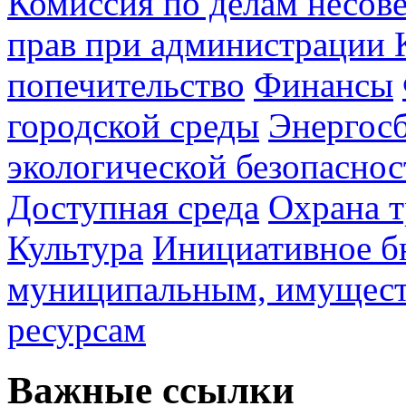
Комиссия по делам несов
прав при администрации 
попечительство
Финансы
городской среды
Энергос
экологической безопаснос
Доступная среда
Охрана т
Культура
Инициативное б
муниципальным, имущес
ресурсам
Важные ссылки