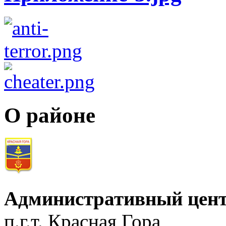
О районе
Административный цент
п.г.т. Красная Гора