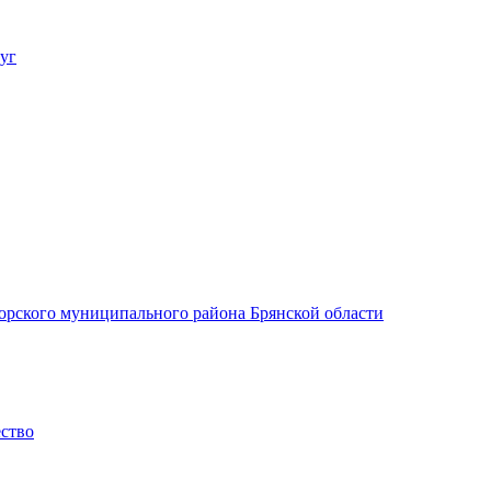
уг
орского муниципального района Брянской области
ество