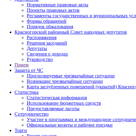
Нормативные правовые акты
Проекты правовых актов
Регламенты государственных и муниципальных усл
Формы обращений
Порядок обжалования
Красногорский районный Совет народных депутатов
Распоряжения
Решения заседаний
Депутаты
Сведения о доходах
Руководство
Прием
Защита от ЧС
Прогнозируемые чрезвычайные ситуации
Возникшие чрезвычайные ситуации
Карта заглубленных помещений (укрытий) Красног
Статистика
Статистическая информация
Использование бюджетных средств
Предоставляемые льготы
Сотрудничество
Участие в программах и международное сотруднич
Официальные визиты и рабочие поездки
Торги
Реестр заказов