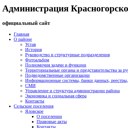
Администрация Красногорско
официальный сайт
Главная
О районе
Устав
История
Руководство и структурные подразделения
Фотоальбом
Полномочия задачи и функции
Территориальные органы и представительства за р
Подведомственные организации
Информационные системы, банки данных, реестры,
СМИ
Управление и структура администрации района
Экономика и социальная сфера
Контакты
Сельские поселения
Яловское
О поселении
Правовые акты
Контакты