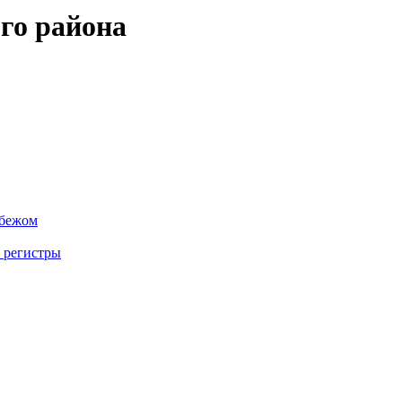
го района
убежом
 регистры