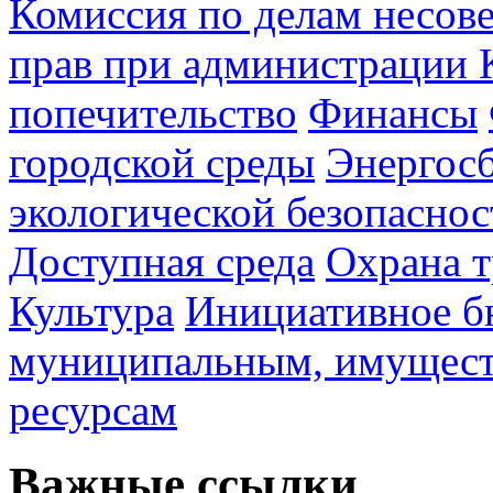
Комиссия по делам несов
прав при администрации 
попечительство
Финансы
городской среды
Энергос
экологической безопаснос
Доступная среда
Охрана т
Культура
Инициативное б
муниципальным, имущес
ресурсам
Важные ссылки