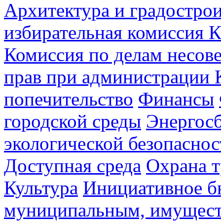
Архитектура и градостро
избирательная комиссия К
Комиссия по делам несов
прав при администрации 
попечительство
Финансы
городской среды
Энергос
экологической безопаснос
Доступная среда
Охрана т
Культура
Инициативное б
муниципальным, имущес