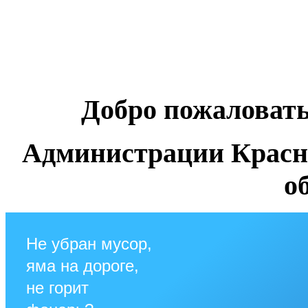
Добро пожаловат
Администрации Красн
о
Не убран мусор,
яма на дороге,
не горит