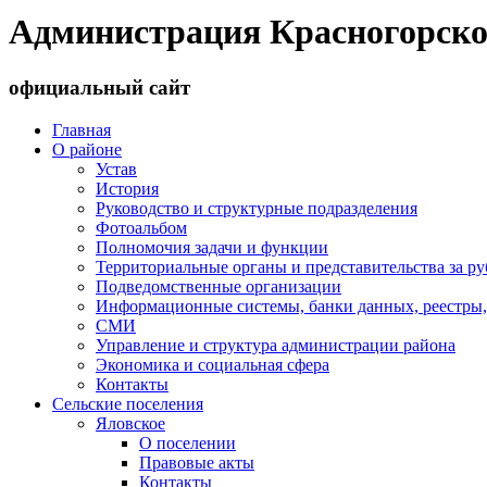
Администрация Красногорско
официальный сайт
Главная
О районе
Устав
История
Руководство и структурные подразделения
Фотоальбом
Полномочия задачи и функции
Территориальные органы и представительства за р
Подведомственные организации
Информационные системы, банки данных, реестры,
СМИ
Управление и структура администрации района
Экономика и социальная сфера
Контакты
Сельские поселения
Яловское
О поселении
Правовые акты
Контакты