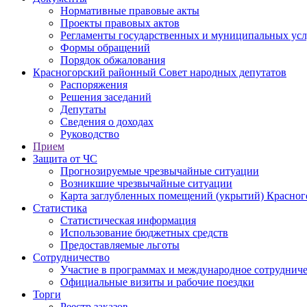
Нормативные правовые акты
Проекты правовых актов
Регламенты государственных и муниципальных усл
Формы обращений
Порядок обжалования
Красногорский районный Совет народных депутатов
Распоряжения
Решения заседаний
Депутаты
Сведения о доходах
Руководство
Прием
Защита от ЧС
Прогнозируемые чрезвычайные ситуации
Возникшие чрезвычайные ситуации
Карта заглубленных помещений (укрытий) Красног
Статистика
Статистическая информация
Использование бюджетных средств
Предоставляемые льготы
Сотрудничество
Участие в программах и международное сотруднич
Официальные визиты и рабочие поездки
Торги
Реестр заказов