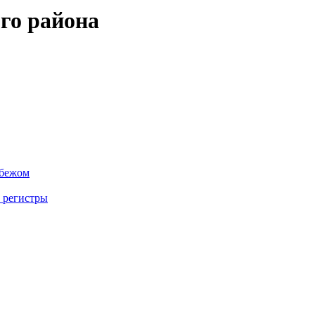
го района
убежом
 регистры