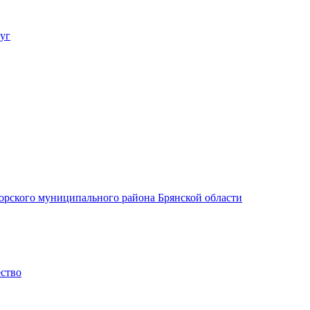
уг
орского муниципального района Брянской области
ество