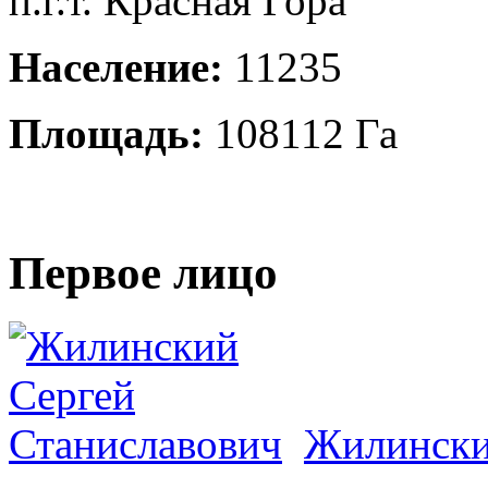
п.г.т. Красная Гора
Население:
11235
Площадь:
108112 Га
Первое лицо
Жилински