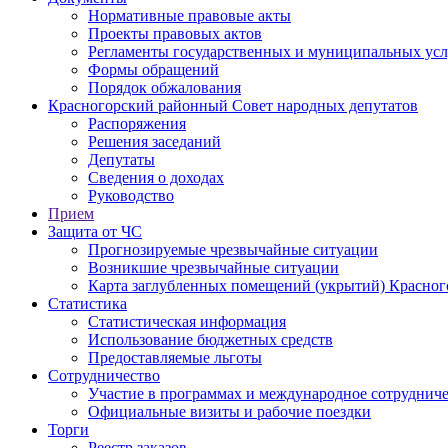
Нормативные правовые акты
Проекты правовых актов
Регламенты государственных и муниципальных усл
Формы обращений
Порядок обжалования
Красногорский районный Совет народных депутатов
Распоряжения
Решения заседаний
Депутаты
Сведения о доходах
Руководство
Прием
Защита от ЧС
Прогнозируемые чрезвычайные ситуации
Возникшие чрезвычайные ситуации
Карта заглубленных помещений (укрытий) Красног
Статистика
Статистическая информация
Использование бюджетных средств
Предоставляемые льготы
Сотрудничество
Участие в программах и международное сотруднич
Официальные визиты и рабочие поездки
Торги
Реестр заказов