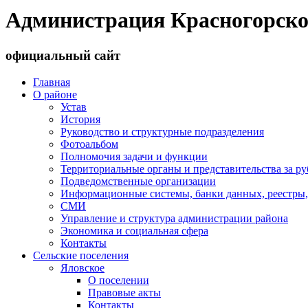
Администрация Красногорско
официальный сайт
Главная
О районе
Устав
История
Руководство и структурные подразделения
Фотоальбом
Полномочия задачи и функции
Территориальные органы и представительства за р
Подведомственные организации
Информационные системы, банки данных, реестры,
СМИ
Управление и структура администрации района
Экономика и социальная сфера
Контакты
Сельские поселения
Яловское
О поселении
Правовые акты
Контакты