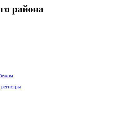
го района
убежом
 регистры