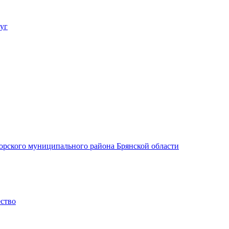
уг
орского муниципального района Брянской области
ество