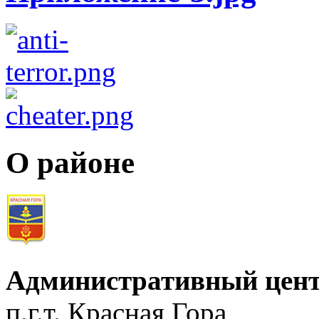
О районе
Административный цент
п.г.т. Красная Гора