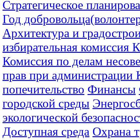
Стратегическое планиров
Год добровольца(волонтер
Архитектура и градостро
избирательная комиссия К
Комиссия по делам несов
прав при администрации 
попечительство
Финансы
городской среды
Энергос
экологической безопаснос
Доступная среда
Охрана т