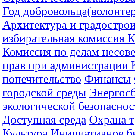
Год добровольца(волонтер
Архитектура и градостро
избирательная комиссия К
Комиссия по делам несов
прав при администрации 
попечительство
Финансы
городской среды
Энергос
экологической безопаснос
Доступная среда
Охрана т
Культура
Инициативное б