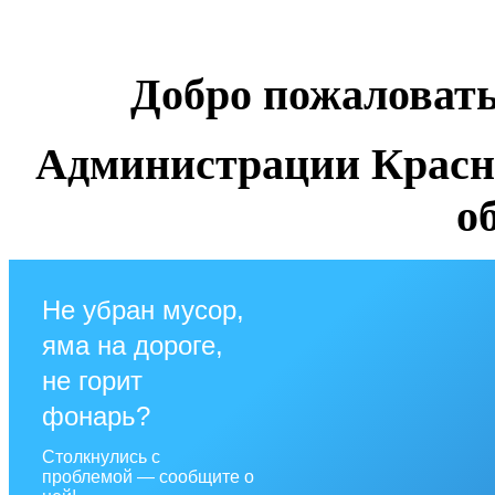
Добро пожаловат
Администрации Красн
о
Не убран мусор,
яма на дороге,
не горит
фонарь?
Столкнулись с
проблемой — сообщите о