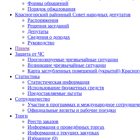
Формы обращений
Порядок обжалования
Красногорский районный Совет народных депутатов
Распоряжения
Решения заседаний
Депутаты
Сведения о доходах
Руководство
Прием
Защита от ЧС
Прогнозируемые чрезвычайные ситуации
Возникшие чрезвычайные ситуации
Карта заглубленных помещений (укрытий) Красног
Статистика
Статистическая информация
Использование бюджетных средств
Предоставляемые льготы
Сотрудничество
Участие в программах и международное сотруднич
Официальные визиты и рабочие поездки
Торги
Реестр заказов
Информация о проведённых торгах
Информация о текущих закупках
Избранное (0)