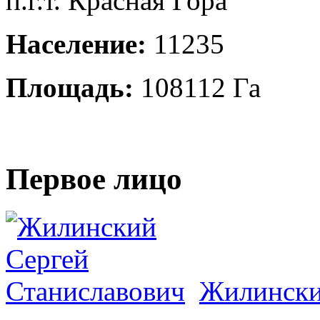
п.г.т. Красная Гора
Население:
11235
Площадь:
108112 Га
Первое лицо
Жилински