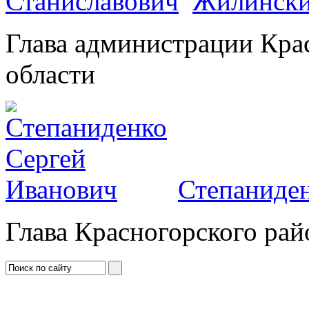
Жилински
Глава администрации Кра
области
Степаниден
Глава Красногорского рай