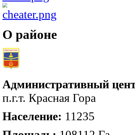
О районе
Административный цент
п.г.т. Красная Гора
Население:
11235
Площадь:
108112 Га