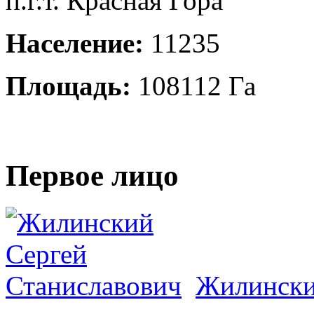
п.г.т. Красная Гора
Население:
11235
Площадь:
108112 Га
Первое лицо
Жилински