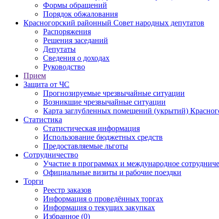
Формы обращений
Порядок обжалования
Красногорский районный Совет народных депутатов
Распоряжения
Решения заседаний
Депутаты
Сведения о доходах
Руководство
Прием
Защита от ЧС
Прогнозируемые чрезвычайные ситуации
Возникшие чрезвычайные ситуации
Карта заглубленных помещений (укрытий) Красног
Статистика
Статистическая информация
Использование бюджетных средств
Предоставляемые льготы
Сотрудничество
Участие в программах и международное сотруднич
Официальные визиты и рабочие поездки
Торги
Реестр заказов
Информация о проведённых торгах
Информация о текущих закупках
Избранное (0)