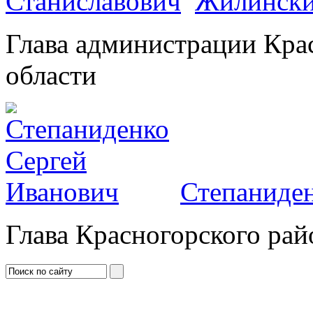
Жилински
Глава администрации Кра
области
Степаниден
Глава Красногорского рай