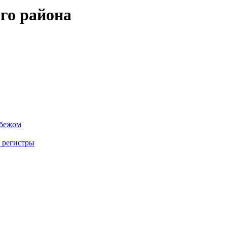
го района
убежом
 регистры