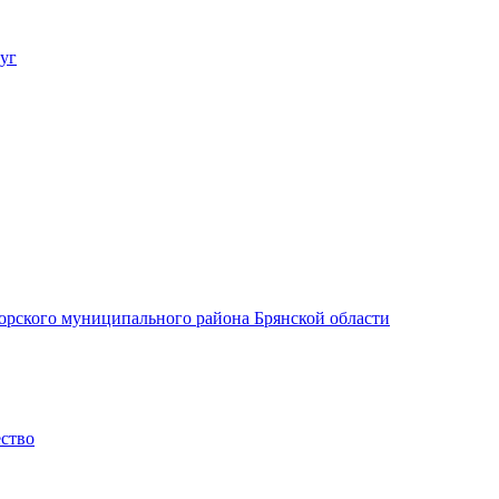
уг
орского муниципального района Брянской области
ество