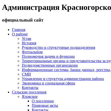
Администрация Красногорско
официальный сайт
Главная
О районе
Устав
История
Руководство и структурные подразделения
Фотоальбом
Полномочия задачи и функции
Территориальные органы и представительства за р
Подведомственные организации
Информационные системы, банки данных, реестры,
СМИ
Управление и структура администрации района
Экономика и социальная сфера
Контакты
Сельские поселения
Яловское
О поселении
Правовые акты
Контакты