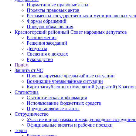
Нормативные правовые акты
Проекты правовых актов
Регламенты государственных и муниципальных усл
Формы обращений
Порядок обжалования
Красногорский районный Совет народных депутатов
Распоряжения
Решения заседаний
Депутаты
Сведения о доходах
Руководство
Прием
Защита от ЧС
Прогнозируемые чрезвычайные ситуации
Возникшие чрезвычайные ситуации
Карта заглубленных помещений (укрытий) Красног
Статистика
Статистическая информация
Использование бюджетных средств
Предоставляемые льготы
Сотрудничество
Участие в программах и международное сотруднич
Официальные визиты и рабочие поездки
Торги
Реестр заказов