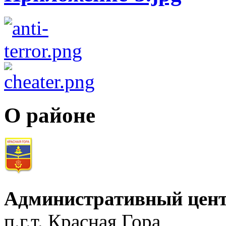
О районе
Административный цент
п.г.т. Красная Гора