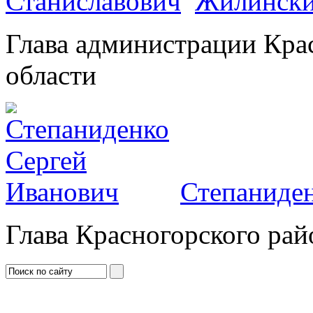
Жилински
Глава администрации Кра
области
Степаниден
Глава Красногорского рай