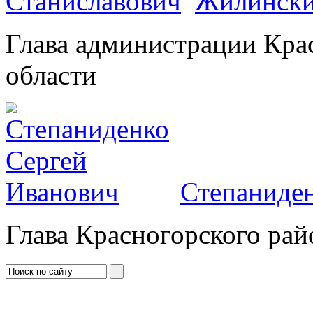
Жилински
Глава администрации Кра
области
Степаниден
Глава Красногорского рай