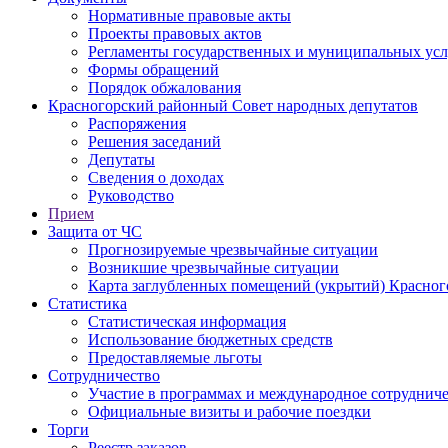
Нормативные правовые акты
Проекты правовых актов
Регламенты государственных и муниципальных усл
Формы обращений
Порядок обжалования
Красногорский районный Совет народных депутатов
Распоряжения
Решения заседаний
Депутаты
Сведения о доходах
Руководство
Прием
Защита от ЧС
Прогнозируемые чрезвычайные ситуации
Возникшие чрезвычайные ситуации
Карта заглубленных помещений (укрытий) Красног
Статистика
Статистическая информация
Использование бюджетных средств
Предоставляемые льготы
Сотрудничество
Участие в программах и международное сотруднич
Официальные визиты и рабочие поездки
Торги
Реестр заказов