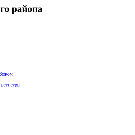
го района
убежом
 регистры