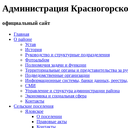
Администрация Красногорско
официальный сайт
Главная
О районе
Устав
История
Руководство и структурные подразделения
Фотоальбом
Полномочия задачи и функции
Территориальные органы и представительства за р
Подведомственные организации
Информационные системы, банки данных, реестры,
СМИ
Управление и структура администрации района
Экономика и социальная сфера
Контакты
Сельские поселения
Яловское
О поселении
Правовые акты
Контакты