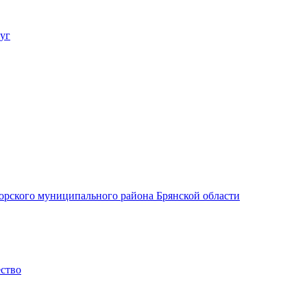
уг
орского муниципального района Брянской области
ество