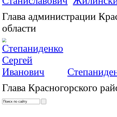
Жилински
Глава администрации Кра
области
Степаниден
Глава Красногорского рай