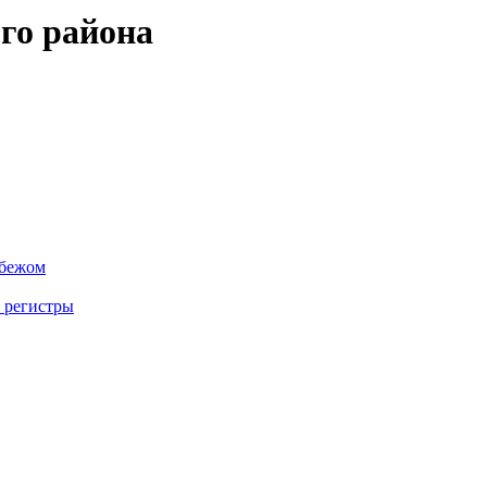
го района
убежом
 регистры