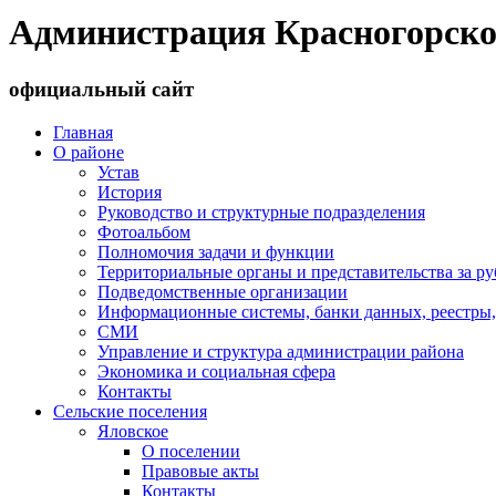
Администрация Красногорско
официальный сайт
Главная
О районе
Устав
История
Руководство и структурные подразделения
Фотоальбом
Полномочия задачи и функции
Территориальные органы и представительства за р
Подведомственные организации
Информационные системы, банки данных, реестры,
СМИ
Управление и структура администрации района
Экономика и социальная сфера
Контакты
Сельские поселения
Яловское
О поселении
Правовые акты
Контакты