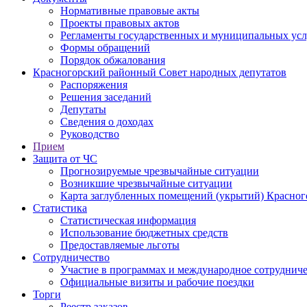
Нормативные правовые акты
Проекты правовых актов
Регламенты государственных и муниципальных усл
Формы обращений
Порядок обжалования
Красногорский районный Совет народных депутатов
Распоряжения
Решения заседаний
Депутаты
Сведения о доходах
Руководство
Прием
Защита от ЧС
Прогнозируемые чрезвычайные ситуации
Возникшие чрезвычайные ситуации
Карта заглубленных помещений (укрытий) Красног
Статистика
Статистическая информация
Использование бюджетных средств
Предоставляемые льготы
Сотрудничество
Участие в программах и международное сотруднич
Официальные визиты и рабочие поездки
Торги
Реестр заказов