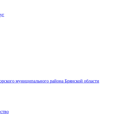
уг
орского муниципального района Брянской области
ество