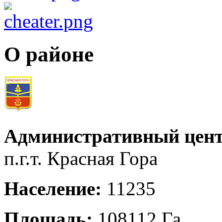
О районе
Административный цент
п.г.т. Красная Гора
Население:
11235
Площадь:
108112 Га