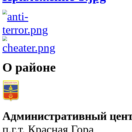
О районе
Административный цент
п.г.т. Красная Гора