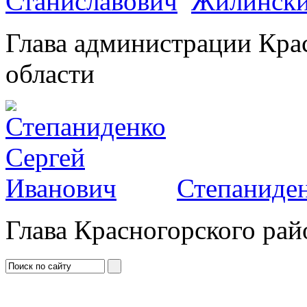
Жилински
Глава администрации Кра
области
Степаниден
Глава Красногорского рай