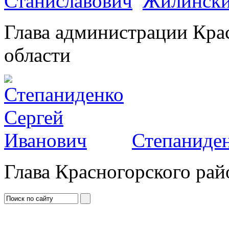
Жилински
Глава администрации Кра
области
Степаниден
Глава Красногорского рай