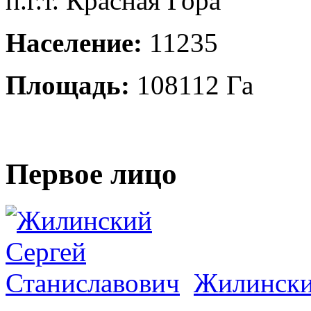
п.г.т. Красная Гора
Население:
11235
Площадь:
108112 Га
Первое лицо
Жилински