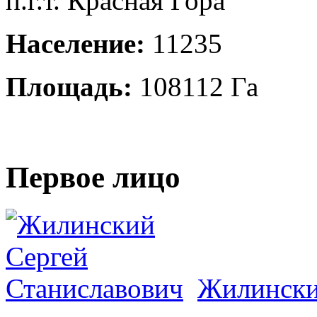
п.г.т. Красная Гора
Население:
11235
Площадь:
108112 Га
Первое лицо
Жилински