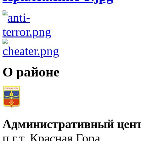
О районе
Административный цент
п.г.т. Красная Гора